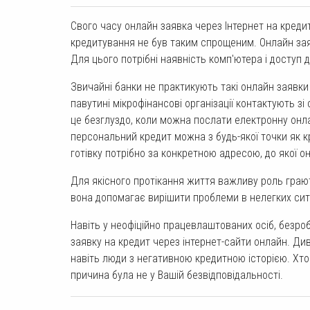
Свого часу онлайн заявка через Інтернет на кредит
кредитування не був таким спрощеним. Онлайн зая
Для цього потрібні наявність комп'ютера і доступ д
Звичайні банки не практикують такі онлайн заявки 
павутині мікрофінансові організації контактують зі
це безглуздо, коли можна послати електронну онла
персональний кредит можна з будь-якої точки як кра
готівку потрібно за конкретною адресою, до якої о
Для якісного протікання життя важливу роль грають
вона допомагає вирішити проблеми в нелегких сит
Навіть у неофіційно працевлаштованих осіб, безро
заявку на кредит через інтернет-сайти онлайн. Ди
навіть люди з негативною кредитною історією. Хт
причина була не у Вашій безвідповідальності.