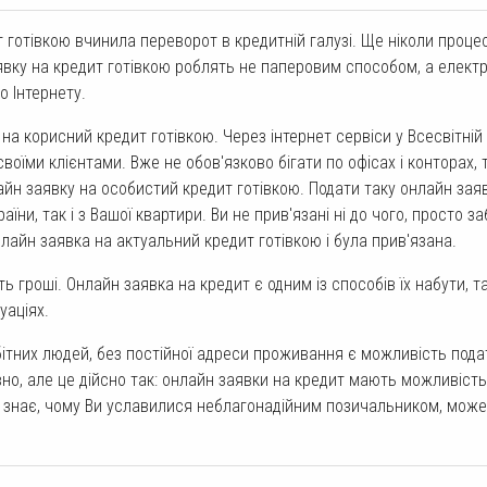
 готівкою вчинила переворот в кредитній галузі. Ще ніколи проце
вку на кредит готівкою роблять не паперовим способом, а елект
о Інтернету.
на корисний кредит готівкою. Через інтернет сервіси у Всесвітній
 своїми клієнтами. Вже не обов'язково бігати по офісах і конторах,
йн заявку на особистий кредит готівкою. Подати таку онлайн зая
їни, так і з Вашої квартири. Ви не прив'язані ні до чого, просто з
нлайн заявка на актуальний кредит готівкою і була прив'язана.
 гроші. Онлайн заявка на кредит є одним із способів їх набути, т
уаціях.
бітних людей, без постійної адреси проживання є можливість пода
вно, але це дійсно так: онлайн заявки на кредит мають можливіст
о знає, чому Ви уславилися неблагонадійним позичальником, може