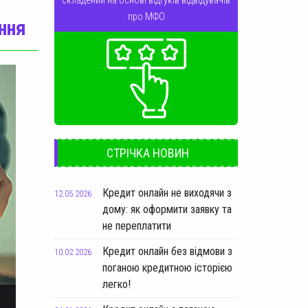
складений на основі відгуків відвідувачів
про МФО
ння
СТРІЧКА НОВИН
Кредит онлайн не виходячи з
12.05.2026
дому: як оформити заявку та
не переплатити
Кредит онлайн без відмови з
10.02.2026
поганою кредитною історією
легко!