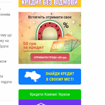
с
ронним.
 тому що
вку на
абрати
акож
ЗНАЙДИ КРЕДИТ
ти
В СВОЄМУ МІСТІ
ь подати
Кредитні Компанії України