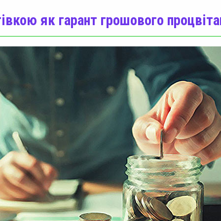
тівкою як гарант грошового процвіта