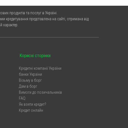
ових продуктів та послуг в Україні.
ми кредитування представлена на сайті, отримана від
й характер.
Корисні сторінки
Кредитні компанії України
банки України
Візьму в борг
Дам в борг
Вимоги до позичальників
FAQ
Як взяти кредит?
Кредит онлайн