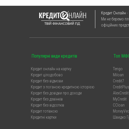
Кредит Онлайн
-
Ми не беремо пл
офіційних предс
Популярні види кредитів
Топ МФО
Кредит онлайн на картку
Tengo
Кредит цілодобово
Miloan
Кредит без відмови
Credit7
Кредит з поганою кредитною історією
CreditPlu
Кредит без довідки про доходи
AlexCredit
Кредит без дзвінків
MyCredit
Кредит без відсотків
CCloan
Кредит готівкою
MoneyVe
Кредитні картки
Швидко Г