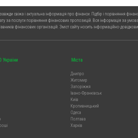
 завжди свіжа і актуальна інформація про фінанси. Підбір і порівняння фінанс
ату за послуги порівняння фінансових пропозицій. Вся інформація за умова
тавників фінансових організацій. Зміст сайту носить інформаційно-довідкови
 України
Міста
Днипро
Житомир
Запоріжжя
s
Івано-Франківськ
Київ
Кропивницький
Одеса
o
Полтава
роші
Харків