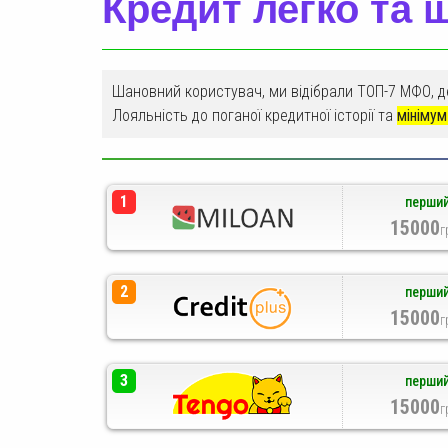
Кредит легко та 
Шановний користувач, ми відібрали ТОП-7 МФО, 
Лояльність до поганої кредитної історії та
мінімум
1
перший
15000
г
2
перший
15000
г
3
перший
15000
г