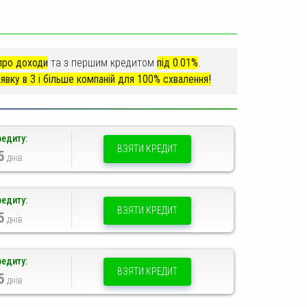
про доходи
та з першим кредитом
під 0.01%
.
явку в 3 і більше компаній для 100% схвалення!
редиту:
ВЗЯТИ КРЕДИТ
5
днів
редиту:
ВЗЯТИ КРЕДИТ
5
днів
редиту:
ВЗЯТИ КРЕДИТ
5
днів