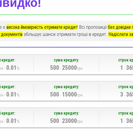
швидко!
де є
висока ймовірність отримати кредит
! Всі пропозиції
без довідки 
 документів
збільшує шанси отримати гроші в кредит.
Надіслати за
 кредит:
сума кредиту:
строк к
0.01
500
25000
1
36
рн -
%
-
грн
-
 кредит:
сума кредиту:
строк к
0.01
500
15000
3
36
рн -
%
-
грн
-
 кредит:
сума кредиту:
строк к
0.01
500
23000
1
36
рн -
%
-
грн
-