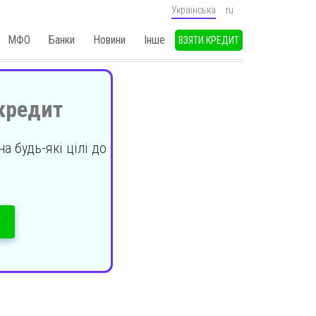
Українська
ru
МФО
Банки
Новини
Iнше
ВЗЯТИ КРЕДИТ
кредит
а будь-які цілі до
Т