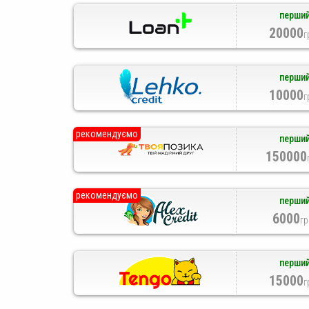
перший
20000
г
перший
10000
г
рекомендуємо
перший
150000
рекомендуємо
перший
6000
гр
перший
15000
г