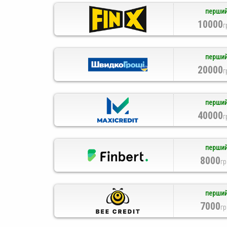
перший
10000
г
перший
20000
г
перший
40000
г
перший
8000
гр
перший
7000
гр