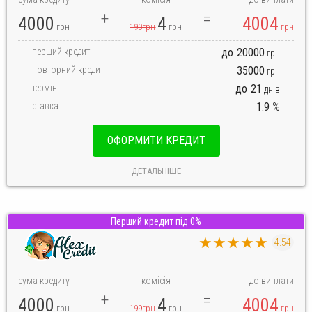
4000
4
4004
грн
190грн
грн
грн
перший кредит
до
20000
грн
повторний кредит
35000
грн
термін
до
21
днів
ставка
1.9
%
ОФОРМИТИ КРЕДИТ
ДЕТАЛЬНІШЕ
Перший кредит під 0%
★★★★★
4.54
сума кредиту
комісія
до виплати
4000
4
4004
грн
199грн
грн
грн