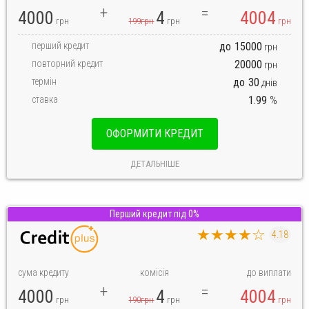
4000
4
4004
грн
199грн
грн
грн
перший кредит
до
15000
грн
повторний кредит
20000
грн
термін
до
30
днів
ставка
1.99
%
ОФОРМИТИ КРЕДИТ
ДЕТАЛЬНІШЕ
Перший кредит під 0%
★★★★☆
4.18
сума кредиту
комісія
до виплати
4000
4
4004
грн
190грн
грн
грн