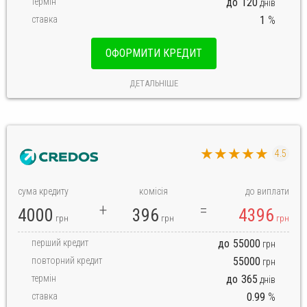
термін
до
120
днів
ставка
1
%
ОФОРМИТИ КРЕДИТ
ДЕТАЛЬНІШЕ
★★★★★
4.5
сума кредиту
комісія
до виплати
4000
396
4396
грн
грн
грн
перший кредит
до
55000
грн
повторний кредит
55000
грн
термін
до
365
днів
ставка
0.99
%