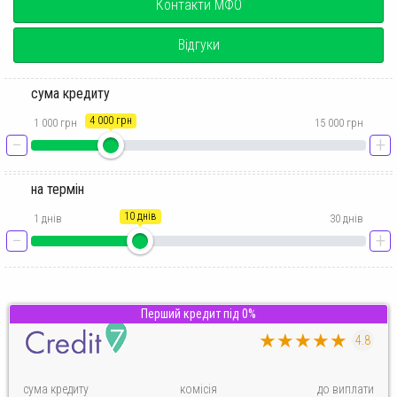
Контакти МФО
Відгуки
сума кредиту
4 000 грн
1 000 грн
15 000 грн
−
+
на термін
10 днів
1 днів
30 днів
−
+
Перший кредит під 0%
★★★★★
4.8
сума кредиту
комісія
до виплати