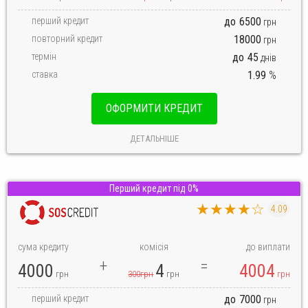
перший кредит
до
6500
грн
повторний кредит
18000
грн
термін
до
45
днів
ставка
1.99
%
ОФОРМИТИ КРЕДИТ
ДЕТАЛЬНІШЕ
Перший кредит під 0%
★★★★☆
4.09
сума кредиту
комісія
до виплати
4000
4
4004
грн
300грн
грн
грн
перший кредит
до
7000
грн