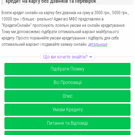
кредит на карту без дзвінків та перевірок
Взяти кредит онлайн на картку без дзвінків на суму в 3000 грн., 5000 грн.,
10000 грн. і більше - реально! Адже всі МФО представлені в
"КредитиОнлайн" пропонують лояльні умови на онлайн кредитування.
Тому ми допоможемо підібрати оптимальний варіант майбутнього
кредиту. Просто порівняйте умови кредитування і підберіть для себе
оптимальний варіант і подавайте заявку-онлайн.
детальніше
Що ви хочете знайти?
Підібрати Позику
Всі Пропозиції
Опис
Умови Кредиту
Питання та Відповіді