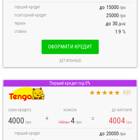
перший кредит
до
15000
грн
повторний кредит
25000
грн
термін
до
30
днів
ставка
1.9
%
ОФОРМИТИ КРЕДИТ
ДЕТАЛЬНІШЕ
Перший кредит під 0%
★★★★★
4.57
сума кредиту
комісія
до виплати
4000
4
4004
грн
100грн
грн
грн
перший кредит
до
20000
грн