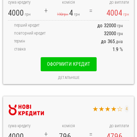
сума кредиту
комісія
до виплати
4000
4
4004
грн
190грн
грн
грн
перший кредит
до
32000
грн
повторний кредит
32000
грн
термін
до
365
днів
ставка
1.9
%
ОФОРМИТИ КРЕДИТ
ДЕТАЛЬНІШЕ
★★★★☆
4
сума кредиту
комісія
до виплати
4000
796
4796