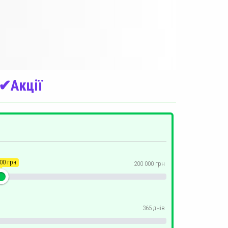
✔Акції
00 грн
200 000 грн
365 днів