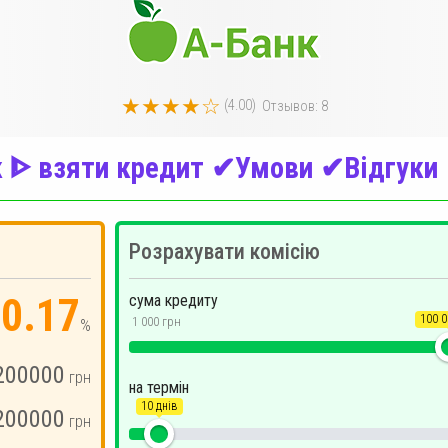
★★★★☆
(
4.00
)
Отзывов:
8
к ᐈ взяти кредит ✔Умови ✔Відгуки 
Розрахувати комісію
0.17
сума кредиту
100 0
1 000 грн
%
200000
грн
на термін
10 днів
200000
грн