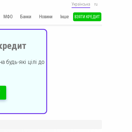
Українська
ru
МФО
Банки
Новини
Iнше
ВЗЯТИ КРЕДИТ
кредит
а будь-які цілі до
Т