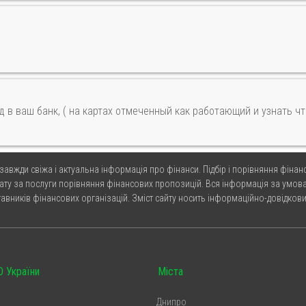
д в ваш банк, ( на картах отмеченный как работающий и узнать ч
 завжди свіжа і актуальна інформація про фінанси. Підбір і порівняння фінанс
ату за послуги порівняння фінансових пропозицій. Вся інформація за умова
тавників фінансових організацій. Зміст сайту носить інформаційно-довідкови
 України
Міста
Днипро