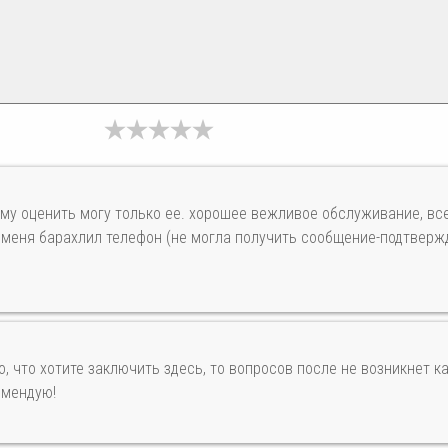
ому оценить могу только ее. хорошее вежливое обслуживание, все
 меня барахлил телефон (не могла получить сообщение-подтверж
о, что хотите заключить здесь, то вопросов после не возникнет к
омендую!